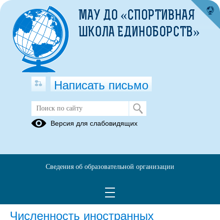
МАУ ДО «СПОРТИВНАЯ
ШКОЛА ЕДИНОБОРСТВ»
Написать письмо
Версия для слабовидящих
Численность иностранных
обучающихся по основным и
дополнительным образовательным
программам
Сведения об образовательной организации
отсутствует
Численность иностранных